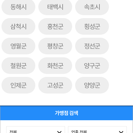
동해시
태백시
속초시
삼척시
홍천군
횡성군
영월군
평창군
정선군
철원군
화천군
양구군
인제군
고성군
양양군
가맹점 검색